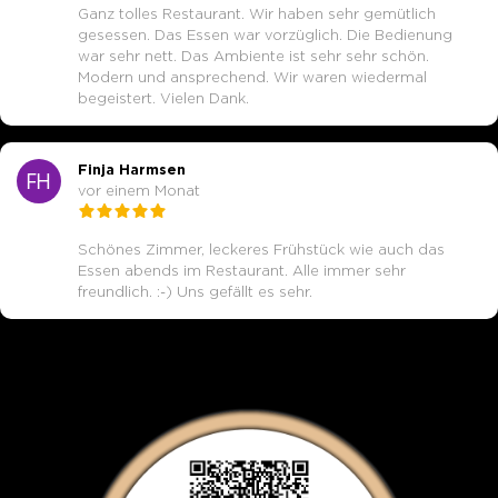
Ganz tolles Restaurant. Wir haben sehr gemütlich
gesessen. Das Essen war vorzüglich. Die Bedienung
war sehr nett. Das Ambiente ist sehr sehr schön.
Modern und ansprechend. Wir waren wiedermal
begeistert. Vielen Dank.
Finja Harmsen
vor einem Monat
Schönes Zimmer, leckeres Frühstück wie auch das
Essen abends im Restaurant. Alle immer sehr
freundlich. :-) Uns gefällt es sehr.