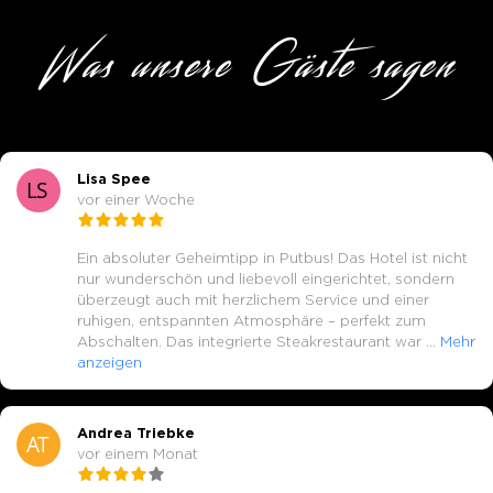
Was unsere Gäste sagen
Lisa Spee
vor einer Woche
Ein absoluter Geheimtipp in Putbus! Das Hotel ist nicht
nur wunderschön und liebevoll eingerichtet, sondern
überzeugt auch mit herzlichem Service und einer
ruhigen, entspannten Atmosphäre – perfekt zum
Abschalten. Das integrierte Steakrestaurant war
…
Mehr
anzeigen
Andrea Triebke
vor einem Monat