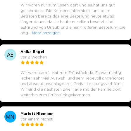
Wir waren nur zum Essen dort und es hat uns gut
geschmeckt. Die Kellnerin informierte uns beim
Betreten bereits das eine Bestellung heute etwas
länger dauert da sie heute nur dünn besetzt sind
aufgrund von Urlaub und einer größeren Bestellung die
abg
…
Mehr anzeigen
Anika Engel
vor 2 Wochen
Wir waren am 1. Mai zum Frühstück da. Es war richtig
lecker, sehr viel Auswahl und sehr liebevoll angerichtet
und absolut unschlagbares Preis - Leistungsverhältnis.
Wir sind die nächsten zwei Tage mit der Familie dort
weiterhin zum Frühstück gekommen
Mariett Niemann
vor einem Monat